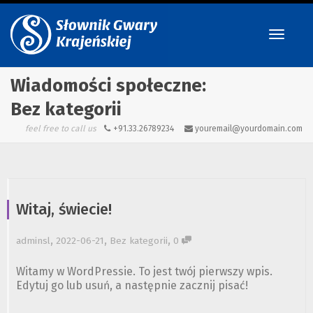
Przeł
Wiadomości społeczne:
Bez kategorii
nawig
feel free to call us
+91.33.26789234
youremail@yourdomain.com
Witaj, świecie!
,
,
,
adminsl
2022-06-21
Bez kategorii
0
Witamy w WordPressie. To jest twój pierwszy wpis.
Edytuj go lub usuń, a następnie zacznij pisać!