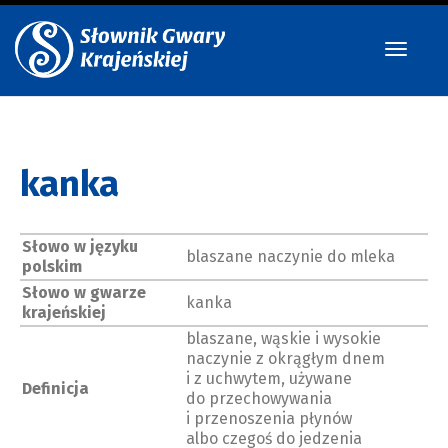
Przeł
kanka
nawig
Słowo w języku
blaszane naczynie do mleka
polskim
Słowo w gwarze
kanka
krajeńskiej
blaszane, wąskie i wysokie
naczynie z okrągłym dnem
i z uchwytem, używane
Definicja
do przechowywania
i przenoszenia płynów
albo czegoś do jedzenia